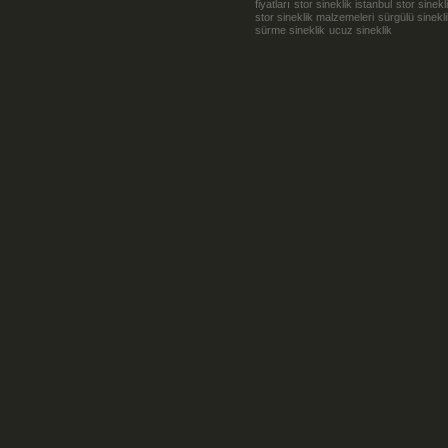
fiyatları
stor sineklik istanbul
stor sinekl
stor sineklik malzemeleri
sürgülü sinekl
sürme sineklik
ucuz sineklik