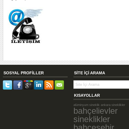
SOSYAL PROFİLLER
SİTE İÇİ ARAMA
KISAYOLLAR
alüminyum sineklik
ankara sineklikler
bahçelievler
sineklikler
bahçeşehir