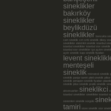
sineklikler
bakırköy
sineklikler
beylikdüzü
sineklikler
boncuklu sin
cam sineklik
cırt cırtlı sineklik
dikey sto
sineklikler
elektrikli sineklik
istanbul sine
istanbul sineklikler
istanbul stor sineklik
istanbul stor sineklikler
içe açılım sinekl
açılır sineklik
kapı sineklik fiyatları
levent sineklikl
menteşeli
sineklik
mıknatıslı sineklik
sineklik
panjur tamiri
pileli sineklik
pilise
sineklik
pimapen sineklik fiyatları
plastik
sineklik
plise sineklik
pratik sineklik
sine
sineklikci
aksesuarları
s
istanbul
sineklikler
sineklikler istanbul
s
sinek
sistemleri
sineklik sürgülü
tamiri
store sineklik
stor sinekl