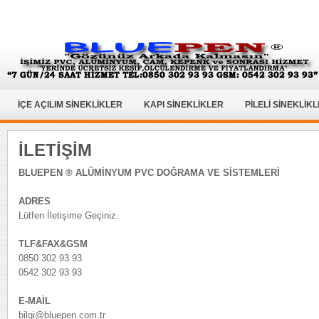
İÇE AÇILIM SİNEKLİKLER
KAPI SİNEKLİKLER
PİLELİ SİNEKLİK
İLETİŞİM
BLUEPEN ® ALÜMİNYUM PVC DOĞRAMA VE SİSTEMLERİ
ADRES
Lütfen İletişime Geçiniz.
TLF&FAX&GSM
0850 302 93 93
0542 302 93 93
E-MAİL
bilgi@bluepen.com.tr