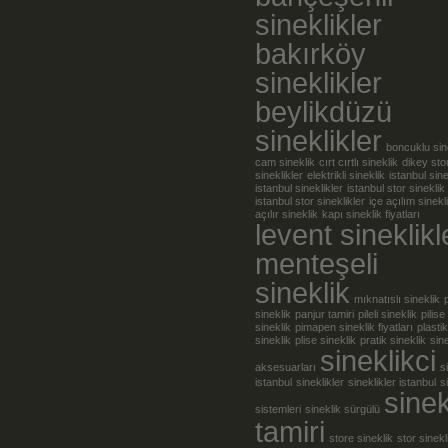
sineklikler
bakırköy
sineklikler
beylikdüzü
sineklikler
boncuklu sin
cam sineklik
cırt cırtlı sineklik
dikey sto
sineklikler
elektrikli sineklik
istanbul sine
istanbul sineklikler
istanbul stor sineklik
istanbul stor sineklikler
içe açılım sinekl
açılır sineklik
kapı sineklik fiyatları
levent sineklikl
menteşeli
sineklik
mıknatıslı sineklik
sineklik
panjur tamiri
pileli sineklik
pilise
sineklik
pimapen sineklik fiyatları
plastik
sineklik
plise sineklik
pratik sineklik
sine
sineklikci
aksesuarları
s
istanbul
sineklikler
sineklikler istanbul
s
sinek
sistemleri
sineklik sürgülü
tamiri
store sineklik
stor sinekl