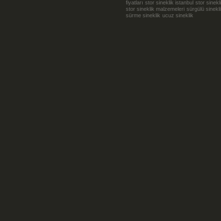
fiyatları
stor sineklik istanbul
stor sinekl
stor sineklik malzemeleri
sürgülü sinekl
sürme sineklik
ucuz sineklik