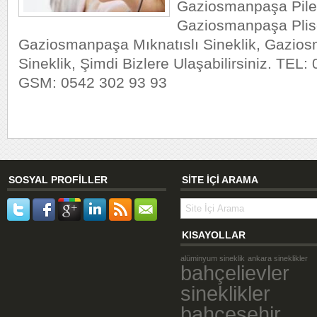
Gaziosmanpaşa Pileli
Gaziosmanpaşa Plise
Gaziosmanpaşa Mıknatıslı Sineklik, Gazio
Sineklik, Şimdi Bizlere Ulaşabilirsiniz. TEL
GSM: 0542 302 93 93
SOSYAL PROFİLLER
SİTE İÇİ ARAMA
KISAYOLLAR
alüminyum sineklik
ankara sineklikler
bahçelievler
sineklikler
bahçeşehir