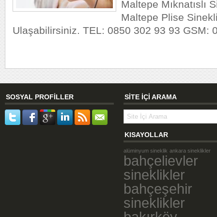
Maltepe Mıknatıslı Si
Maltepe Plise Sinekl
Ulaşabilirsiniz. TEL: 0850 302 93 93 GSM: 
SOSYAL PROFİLLER
SİTE İÇİ ARAMA
KISAYOLLAR
alüminyum sineklik
ankara sineklikler
bahçelievler
sineklikler
bahçeşehir
sineklikler
bakırköy