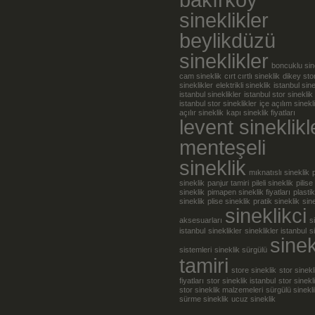
sineklikler
beylikdüzü
sineklikler
boncuklu sin
cam sineklik
cırt cırtlı sineklik
dikey sto
sineklikler
elektrikli sineklik
istanbul sine
istanbul sineklikler
istanbul stor sineklik
istanbul stor sineklikler
içe açılım sinekl
açılır sineklik
kapı sineklik fiyatları
levent sineklikl
menteşeli
sineklik
mıknatıslı sineklik
sineklik
panjur tamiri
pileli sineklik
pilise
sineklik
pimapen sineklik fiyatları
plastik
sineklik
plise sineklik
pratik sineklik
sine
sineklikci
aksesuarları
s
istanbul
sineklikler
sineklikler istanbul
s
sinek
sistemleri
sineklik sürgülü
tamiri
store sineklik
stor sinekl
fiyatları
stor sineklik istanbul
stor sinekl
stor sineklik malzemeleri
sürgülü sinekl
sürme sineklik
ucuz sineklik