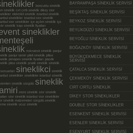
sineklikler
BAYRAMPAŞA SİNEKLİK SERVİSİ
boncuklu sineklik
m sineklik
cırt cırtlı sineklik
dikey stor
BEŞİKTAŞ SİNEKLİK SERVİSİ
neklikler
elektrikli sineklik
istanbul sineklik
tanbul sineklikler
istanbul stor sineklik
BEYKOZ SİNEKLİK SERVİSİ
tanbul stor sineklikler
içe açılım sineklik
içe
ılır sineklik
kapı sineklik fiyatları
levent sineklikler
BEYLİKDÜZÜ SİNEKLİK SERVİSİ
menteşeli
BEYOĞLU SİNEKLİK SERVİSİ
sineklik
BOĞAZKÖY SİNEKLİK SERVİSİ
mıknatıslı sineklik
panjur
neklik
panjur tamiri
pileli sineklik
pilise
BÜYÜKÇEKMECE SİNEKLİK
neklik
pimapen sineklik fiyatları
plastik
SERVİSİ
neklik
plise sineklik
pratik sineklik
sineklik
sineklikci
ÇATALCA SİNEKLİK SERVİSİ
sesuarları
sineklik
tanbul
sineklikler
sineklikler istanbul
sineklik
ÇEKMEKÖY SİNEKLİK SERVİSİ
sineklik
stemleri
sineklik sürgülü
CIRT CIRTLI SİNEKLİK
tamiri
store sineklik
stor sineklik
DİKEY STOR SİNEKLİKLER
yatları
stor sineklik istanbul
stor sineklikler
or sineklik malzemeleri
sürgülü sineklik
rme sineklik
ucuz sineklik
DOUBLE STOR SİNEKLİKLER
ESENKENT SİNEKLİK SERVİSİ
ESENLER SİNEKLİK SERVİSİ
ESENYURT SİNEKLİK SERVİSİ