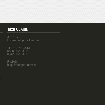
BİZE ULAŞIN
ADRES
Lütfen İletişime Geçiniz.
TLF&FAX&GSM
0850 302 93 93
0542 302 93 93
E-MAİL
bilgi@bluepen.com.tr
İ