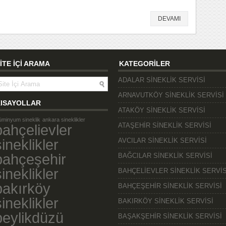
DEVAMI
İTE İÇİ ARAMA
KATEGORİLER
ADALAR SİNEKLİK SERVİSİ
ARNAVUTKÖY SİNEKLİK SERVİSİ
ISAYOLLAR
ATAKÖY SİNEKLİK SERVİSİ
üminyum sineklik
ankara sineklikler
bahçelievler
ATAŞEHİR SİNEKLİK SERVİSİ
sineklikler
AVCILAR SİNEKLİK SERVİSİ
bahçeşehir
BAĞCILAR SİNEKLİK SERVİSİ
sineklikler
BAHÇELİEVLER SİNEKLİK SERVİS
bakırköy
BAHÇEŞEHİR SİNEKLİK SERVİSİ
sineklikler
BAKIRKÖY SİNEKLİK SERVİSİ
beylikdüzü
BAŞAKŞEHİR SİNEKLİK SERVİSİ