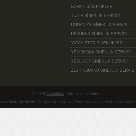
SÜRME SİNEKLİKLER
TUZLA SİNEKLİK SERVİSİ
ÜMRANİYE SİNEKLİK SERVİSİ
ÜSKÜDAR SİNEKLİK SERVİSİ
YATAY STOR SİNEKLİKLER
YENİBOSNA SİNEKLİK SERVİSİ
YEŞİLKÖY SİNEKLİK SERVİSİ
ZEYTİNBURNU SİNEKLİK SERVİSİ
© 2026
Sineklikler
. Tüm Hakları Saklıdır.
sarım
Deniz KARAHAN
| Designed by:
best suv
| Thanks to
audi suv
,
infiniti suv
and
toyota