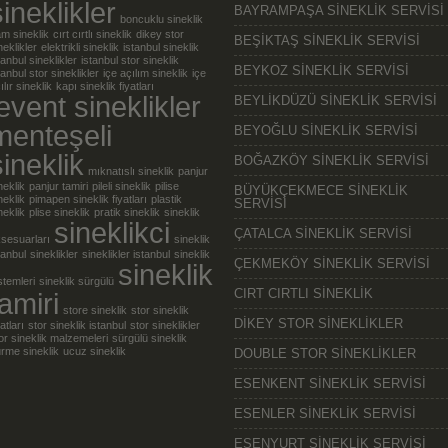
sineklikler
BAYRAMPAŞA SİNEKLİK SERVİSİ
boncuklu sineklik
m sineklik
cırt cırtlı sineklik
dikey stor
BEŞİKTAŞ SİNEKLİK SERVİSİ
neklikler
elektrikli sineklik
istanbul sineklik
tanbul sineklikler
istanbul stor sineklik
BEYKOZ SİNEKLİK SERVİSİ
tanbul stor sineklikler
içe açılım sineklik
içe
ılır sineklik
kapı sineklik fiyatları
levent sineklikler
BEYLİKDÜZÜ SİNEKLİK SERVİSİ
menteşeli
BEYOĞLU SİNEKLİK SERVİSİ
sineklik
BOĞAZKÖY SİNEKLİK SERVİSİ
mıknatıslı sineklik
panjur
neklik
panjur tamiri
pileli sineklik
pilise
BÜYÜKÇEKMECE SİNEKLİK
neklik
pimapen sineklik fiyatları
plastik
SERVİSİ
neklik
plise sineklik
pratik sineklik
sineklik
sineklikci
ÇATALCA SİNEKLİK SERVİSİ
sesuarları
sineklik
tanbul
sineklikler
sineklikler istanbul
sineklik
ÇEKMEKÖY SİNEKLİK SERVİSİ
sineklik
stemleri
sineklik sürgülü
CIRT CIRTLI SİNEKLİK
tamiri
store sineklik
stor sineklik
DİKEY STOR SİNEKLİKLER
yatları
stor sineklik istanbul
stor sineklikler
or sineklik malzemeleri
sürgülü sineklik
rme sineklik
ucuz sineklik
DOUBLE STOR SİNEKLİKLER
ESENKENT SİNEKLİK SERVİSİ
ESENLER SİNEKLİK SERVİSİ
ESENYURT SİNEKLİK SERVİSİ