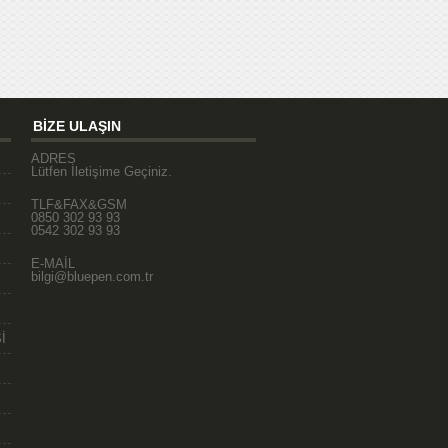
BİZE ULAŞIN
ADRES
Lütfen İletişime Geçiniz.
TLF&FAX&GSM
0850 302 93 93
0542 302 93 93
E-MAİL
bilgi@bluepen.com.tr
İ