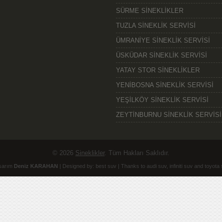
SÜRME SİNEKLİKLER
TUZLA SİNEKLİK SERVİSİ
ÜMRANİYE SİNEKLİK SERVİSİ
ÜSKÜDAR SİNEKLİK SERVİSİ
YATAY STOR SİNEKLİKLER
YENİBOSNA SİNEKLİK SERVİSİ
YEŞİLKÖY SİNEKLİK SERVİSİ
ZEYTİNBURNU SİNEKLİK SERVİSİ
© 2026
Sineklikler
. Tüm Hakları Saklıdır.
sarım
Deniz KARAHAN
| Designed by:
best suv
| Thanks to
audi suv
,
infiniti suv
and
toyota