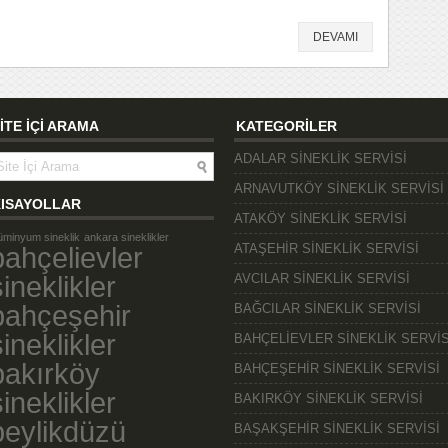
DEVAMI
İTE İÇİ ARAMA
KATEGORİLER
ADALAR SİNEKLİK SERVİSİ
ARNAVUTKÖY SİNEKLİK SERVİSİ
ISAYOLLAR
ATAKÖY SİNEKLİK SERVİSİ
üminyum sineklik
ankara sineklikler
bahçelievler
ATAŞEHİR SİNEKLİK SERVİSİ
sineklikler
AVCILAR SİNEKLİK SERVİSİ
bahçeşehir
BAĞCILAR SİNEKLİK SERVİSİ
sineklikler
BAHÇELİEVLER SİNEKLİK SERVİS
bakırköy
BAHÇEŞEHİR SİNEKLİK SERVİSİ
sineklikler
BAKIRKÖY SİNEKLİK SERVİSİ
beylikdüzü
BAŞAKŞEHİR SİNEKLİK SERVİSİ