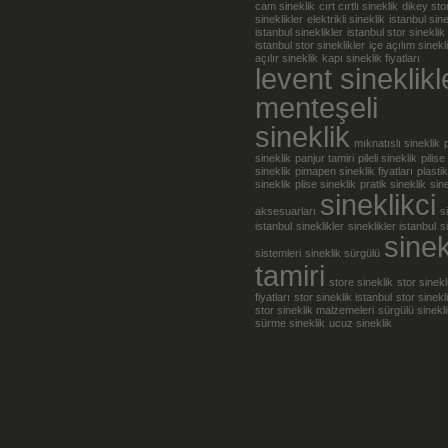
cam sineklik
cırt cırtlı sineklik
dikey sto
sineklikler
elektrikli sineklik
istanbul sine
istanbul sineklikler
istanbul stor sineklik
istanbul stor sineklikler
içe açılım sinekl
açılır sineklik
kapı sineklik fiyatları
levent sineklikl
menteşeli
sineklik
mıknatıslı sineklik
sineklik
panjur tamiri
pileli sineklik
pilise
sineklik
pimapen sineklik fiyatları
plastik
sineklik
plise sineklik
pratik sineklik
sine
sineklikci
aksesuarları
s
istanbul
sineklikler
sineklikler istanbul
s
sinek
sistemleri
sineklik sürgülü
tamiri
store sineklik
stor sinekl
fiyatları
stor sineklik istanbul
stor sinekl
stor sineklik malzemeleri
sürgülü sinekl
sürme sineklik
ucuz sineklik