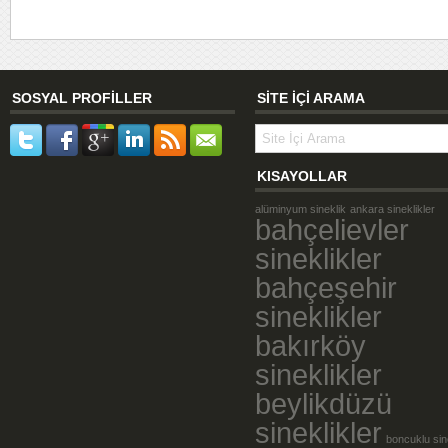
SOSYAL PROFİLLER
SİTE İÇİ ARAMA
KISAYOLLAR
alüminyum sineklik
ankara sineklikler
bahçelievler
sineklikler
bahçeşehir
sineklikler
bakırköy
sineklikler
beylikdüzü
sineklikler
boncuklu sin