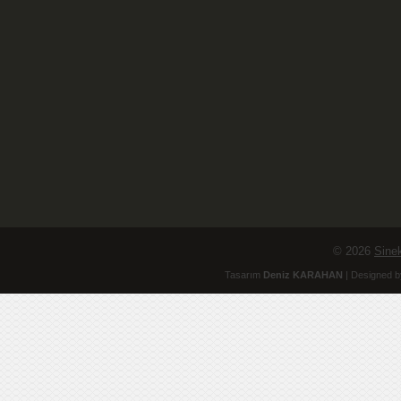
© 2026
Sinek
Tasarım
Deniz KARAHAN
| Designed b