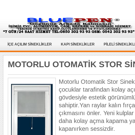
İÇE AÇILIM SİNEKLİKLER
KAPI SİNEKLİKLER
PİLELİ SİNEKLİK
MOTORLU OTOMATİK STOR Sİ
Motorlu Otomatik Stor Sinekl
çocuklar tarafindan kolay aç
gövdesiyle estetik görünümlü
sahiptir.Yan raylar kalın fırçal
çıkmasını önler. Yeni kulplar 
daha kolay açma kapama yapıl
kapanırken sessizdir.