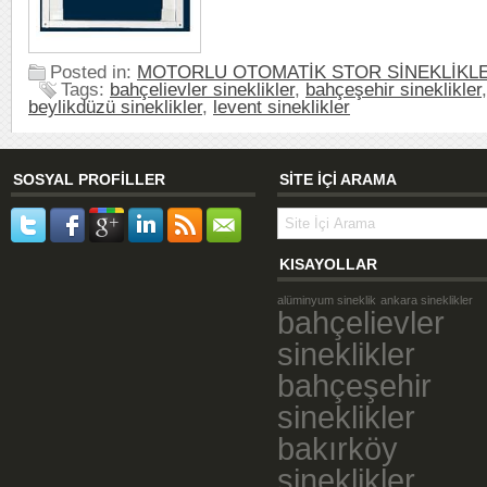
Posted in:
MOTORLU OTOMATİK STOR SİNEKLİKL
Tags:
bahçelievler sineklikler
,
bahçeşehir sineklikler
beylikdüzü sineklikler
,
levent sineklikler
SOSYAL PROFİLLER
SİTE İÇİ ARAMA
KISAYOLLAR
alüminyum sineklik
ankara sineklikler
bahçelievler
sineklikler
bahçeşehir
sineklikler
bakırköy
sineklikler