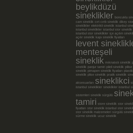
beylikdüzü
sineklikler
boncuklu sin
cam sineklik
cırt cırtlı sineklik
dikey sto
sineklikler
elektrikli sineklik
istanbul sine
istanbul sineklikler
istanbul stor sineklik
istanbul stor sineklikler
içe açılım sinekl
açılır sineklik
kapı sineklik fiyatları
levent sineklikl
menteşeli
sineklik
mıknatıslı sineklik
sineklik
panjur tamiri
pileli sineklik
pilise
sineklik
pimapen sineklik fiyatları
plastik
sineklik
plise sineklik
pratik sineklik
sine
sineklikci
aksesuarları
s
istanbul
sineklikler
sineklikler istanbul
s
sinek
sistemleri
sineklik sürgülü
tamiri
store sineklik
stor sinekl
fiyatları
stor sineklik istanbul
stor sinekl
stor sineklik malzemeleri
sürgülü sinekl
sürme sineklik
ucuz sineklik